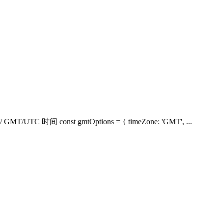
MT/UTC 时间 const gmtOptions = { timeZone: 'GMT', ...