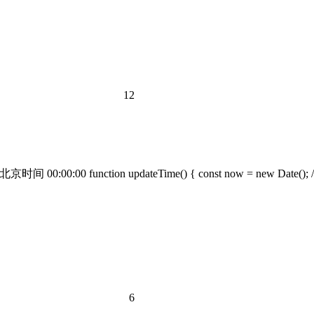
12
0:00 function updateTime() { const now = new Date(); // G
6