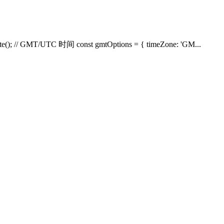
// GMT/UTC 时间 const gmtOptions = { timeZone: 'GM...