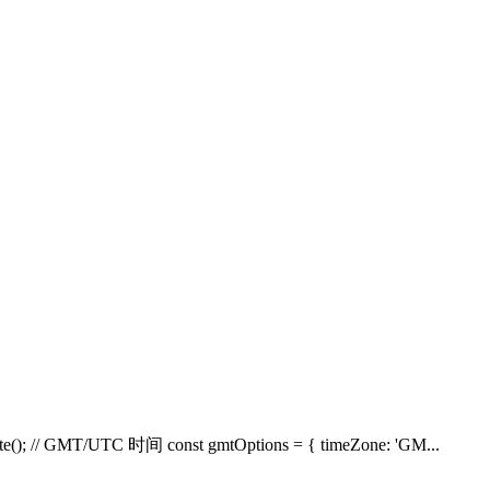
// GMT/UTC 时间 const gmtOptions = { timeZone: 'GM...