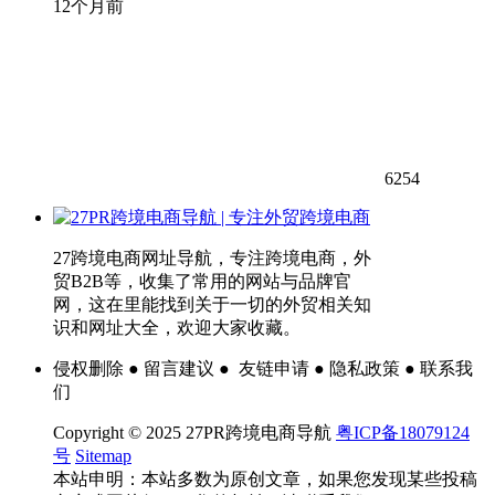
12个月前
6254
27跨境电商网址导航，专注跨境电商，外
贸B2B等，收集了常用的网站与品牌官
网，这在里能找到关于一切的外贸相关知
识和网址大全，欢迎大家收藏。
侵权删除 ● 留言建议 ● 友链申请 ● 隐私政策 ● 联系我
们
Copyright © 2025 27PR跨境电商导航
粤ICP备18079124
号
Sitemap
本站申明：本站多数为原创文章，如果您发现某些投稿