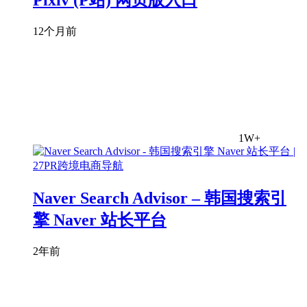
Pixiv (P站) 网页版入口
12个月前
1W+
Naver Search Advisor – 韩国搜索引
擎 Naver 站长平台
2年前