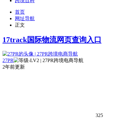
跨境百科
首页
网址导航
正文
17track国际物流网页查询入口
27PR
2年前更新
325