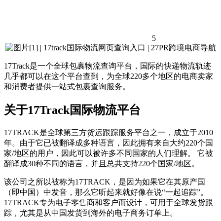
5
17Track是一个全球包裹物流查询平台，国际的快递物流轨迹
几乎都可以在这个平台查到，为全球220多个地区的电商卖家
和消费者提供一站式包裹查询服务。
关于17Track国际物流平台
17TRACK是全球第三方货运跟踪服务平台之一，成立于2010
年。由于它已被翻译成多种语言，因此拥有来自大约220个国
家/地区的用户，因此可以被许多不同国家的人们理解。 它被
翻译成30种不同的语言，并且总共支持220个国家/地区。
该公司之所以被称为17TRACK，是因为如果它在其原产国
（即中国）中发音，那么它听起来就好像在说“一起追踪”。
17TRACK专为电子零售商和客户而设计，可用于全球发货跟
踪，尤其是从中国发货到海外的电子商务订单上。