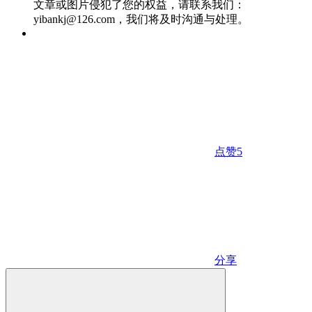
文章或图片侵犯了您的权益，请联系我们：
yibankj@126.com，我们将及时沟通与处理。
点赞
5
分享