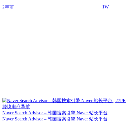
2年前
1W+
Naver Search Advisor – 韩国搜索引擎 Naver 站长平台
Naver Search Advisor – 韩国搜索引擎 Naver 站长平台