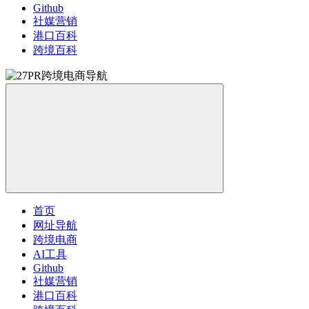
Github
社媒营销
港口百科
跨境百科
首页
网址导航
跨境电商
AI工具
Github
社媒营销
港口百科