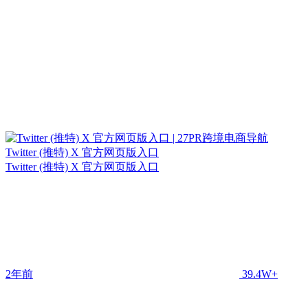
Twitter (推特) X 官方网页版入口
Twitter (推特) X 官方网页版入口
2年前
39.4W+