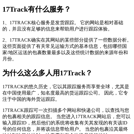
17Track有什么服务？
1、17TRACK核心服务是发货跟踪。 它的网站是相对基础
的，并且没有足够的信息来帮助用户进行跟踪体验。
2、17TRACK确实在其网站的某些部分提供了一些数据分析。
这些页面提供了有关常见运输方式的基本信息，包括哪些国
家/地区运送的包裹数量最多以及这些统计数据的来源年份和
月份。
为什么这么多人用17Track？
17TRACK的悠久历史，它以其跟踪服务而享誉全球，尤其是
在中国使用最广，知名度最高的货运跟踪公司。 因此，它专
注于中国的海外货运跟踪。
17TRACK跟踪可一次扫描多个网站和快递公司，以查找与您
的包裹相关的跟踪信息。 当您进入17TRACK网站后，您可以
输入跟踪ID，然后他们的系统将收集有关其发现的有关该ID
号的任何信息，并将该信息带给用户。 当您的包裹沿其最终