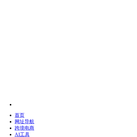
首页
网址导航
跨境电商
AI工具