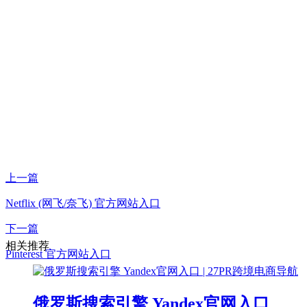
上一篇
Netflix (网飞/奈飞) 官方网站入口
下一篇
相关推荐
Pinterest 官方网站入口
俄罗斯搜索引擎 Yandex官网入口