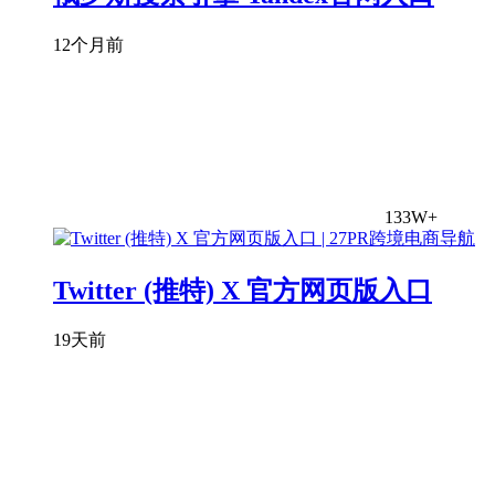
12个月前
133W+
Twitter (推特) X 官方网页版入口
19天前