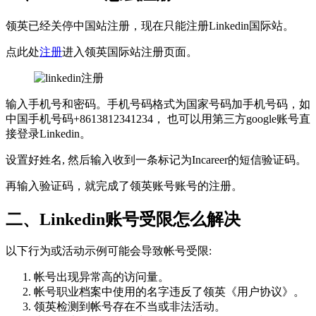
领英已经关停中国站注册，现在只能注册Linkedin国际站。
点此处
注册
进入领英国际站注册页面。
输入手机号和密码。手机号码格式为国家号码加手机号码，如
中国手机号码+8613812341234， 也可以用第三方google账号直
接登录Linkedin。
设置好姓名, 然后输入收到一条标记为Incareer的短信验证码。
再输入验证码，就完成了领英账号账号的注册。
二、Linkedin账号受限怎么解决
以下行为或活动示例可能会导致帐号受限:
帐号出现异常高的访问量。
帐号职业档案中使用的名字违反了领英《用户协议》。
领英检测到帐号存在不当或非法活动。