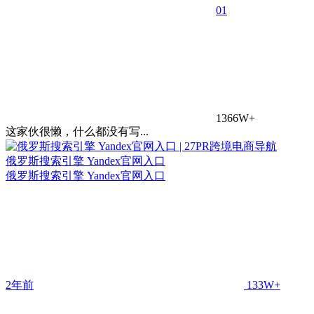
0
1
1366W+
这家伙很懒，什么都没有写...
俄罗斯搜索引擎 Yandex官网入口
俄罗斯搜索引擎 Yandex官网入口
2年前
133W+