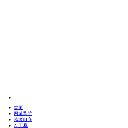
首页
网址导航
跨境电商
AI工具