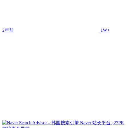
2年前
1W+