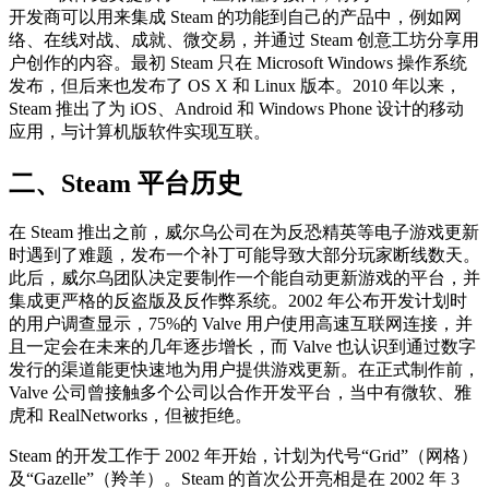
开发商可以用来集成 Steam 的功能到自己的产品中，例如网
络、在线对战、成就、微交易，并通过 Steam 创意工坊分享用
户创作的内容。最初 Steam 只在 Microsoft Windows 操作系统
发布，但后来也发布了 OS X 和 Linux 版本。2010 年以来，
Steam 推出了为 iOS、Android 和 Windows Phone 设计的移动
应用，与计算机版软件实现互联。
二、Steam 平台历史
在 Steam 推出之前，威尔乌公司在为反恐精英等电子游戏更新
时遇到了难题，发布一个补丁可能导致大部分玩家断线数天。
此后，威尔乌团队决定要制作一个能自动更新游戏的平台，并
集成更严格的反盗版及反作弊系统。2002 年公布开发计划时
的用户调查显示，75%的 Valve 用户使用高速互联网连接，并
且一定会在未来的几年逐步增长，而 Valve 也认识到通过数字
发行的渠道能更快速地为用户提供游戏更新。在正式制作前，
Valve 公司曾接触多个公司以合作开发平台，当中有微软、雅
虎和 RealNetworks，但被拒绝。
Steam 的开发工作于 2002 年开始，计划为代号“Grid”（网格）
及“Gazelle”（羚羊）。Steam 的首次公开亮相是在 2002 年 3